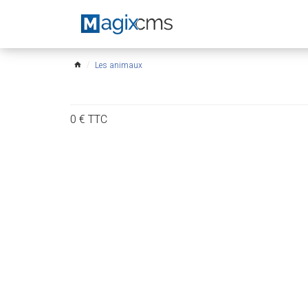
Les animaux
home
0
€
TTC