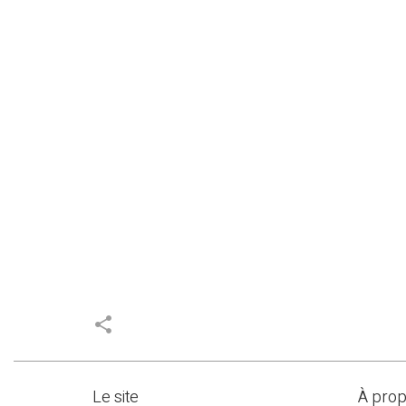
share
Le site
À pro