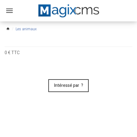
Ouvrir
le
menu
Les animaux
home
0
€
TTC
Intéressé par ?