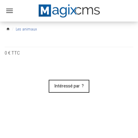
Ouvrir
le
menu
Les animaux
home
0
€
TTC
Intéressé par ?