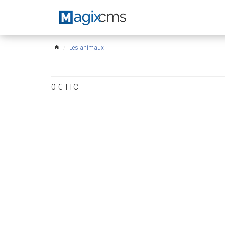
Les animaux
home
0
€
TTC