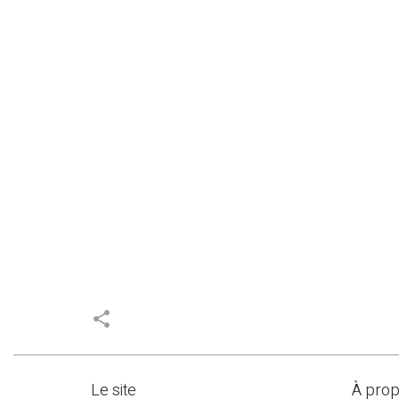
share
Le site
À pro