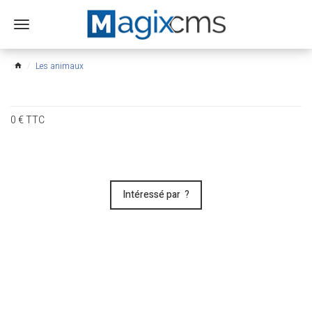
Ouvrir
le
menu
Les animaux
home
0
€
TTC
Intéressé par ?