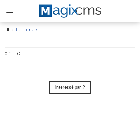
Ouvrir
le
menu
Les animaux
home
0
€
TTC
Intéressé par ?