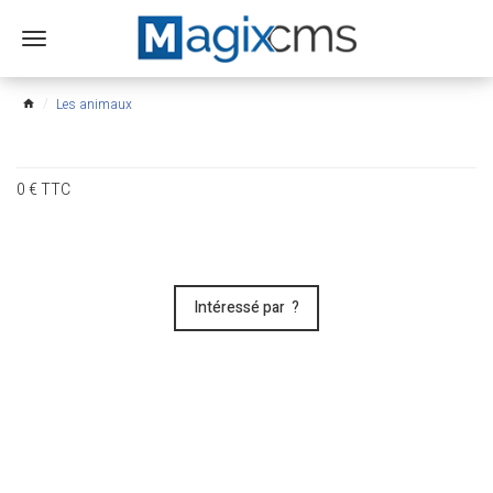
Ouvrir
le
menu
Les animaux
home
0
€
TTC
Intéressé par ?