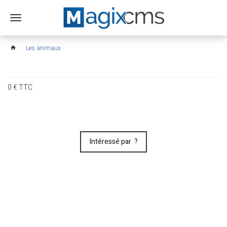
Ouvrir
le
menu
Les animaux
home
0
€
TTC
Intéressé par ?