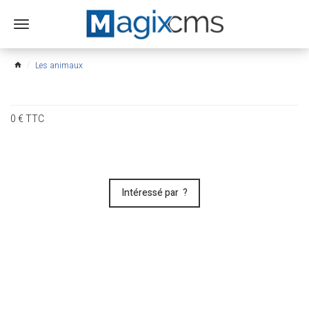
Ouvrir
le
menu
Les animaux
home
0
€
TTC
Intéressé par ?