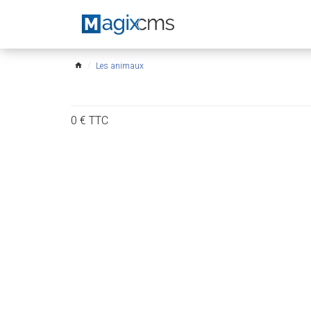
Les animaux
home
0
€
TTC