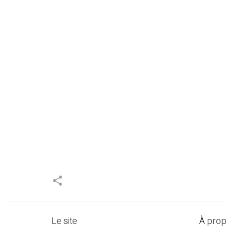
share
Le site
À pro