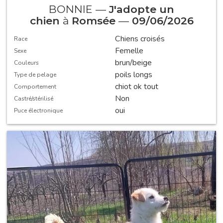
BONNIE —
J'adopte un
chien
à
Romsée
—
09/06/2026
Chiens croisés
Race
Femelle
Sexe
brun/beige
Couleurs
poils longs
Type de pelage
chiot ok tout
Comportement
Non
Castré/stérilisé
oui
Puce électronique