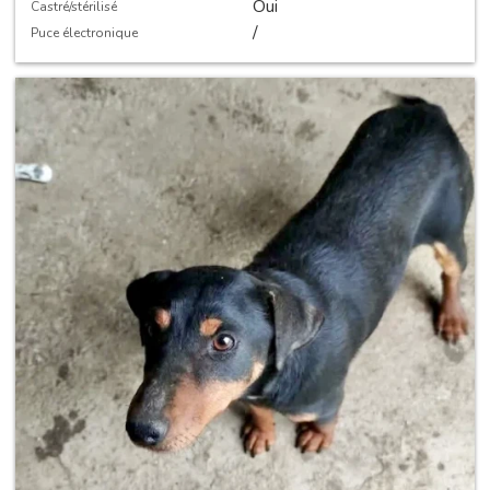
Oui
Castré/stérilisé
/
Puce électronique