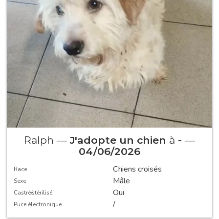
Ralph —
J'adopte un chien
à
-
—
04/06/2026
Chiens croisés
Race
Mâle
Sexe
Oui
Castré/stérilisé
/
Puce électronique