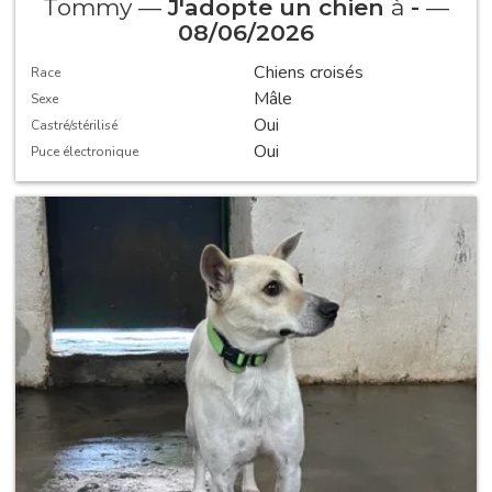
Tommy —
J'adopte un chien
à
-
—
08/06/2026
Chiens croisés
Race
Mâle
Sexe
Oui
Castré/stérilisé
Oui
Puce électronique