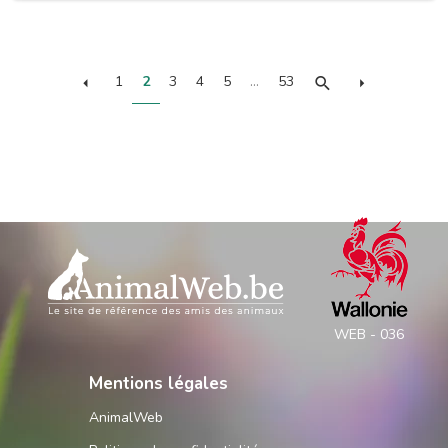
1
2
3
4
5
…
53
WEB - 036
Mentions légales
AnimalWeb