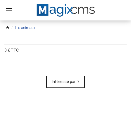
Ouvrir
le
menu
Les animaux
home
0
€
TTC
Intéressé par ?