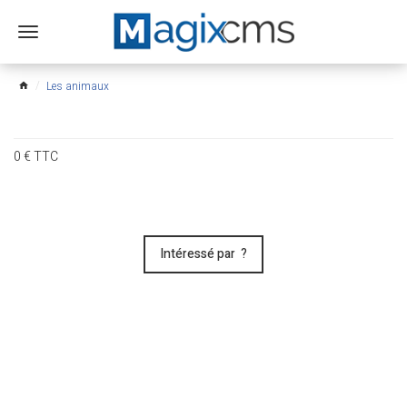
Ouvrir
le
menu
Les animaux
home
0
€
TTC
Intéressé par ?