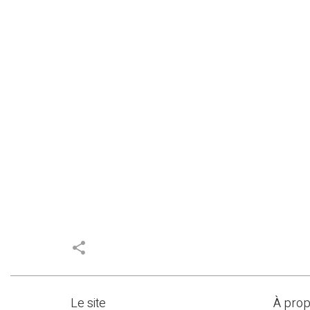
share
Le site
À pro