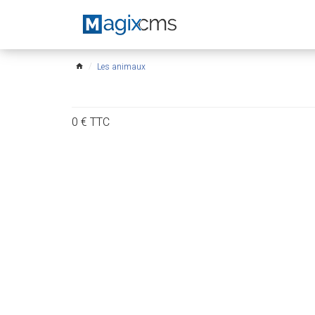
Les animaux
home
0
€
TTC