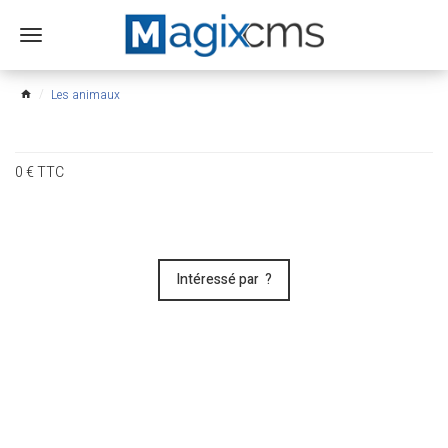
Ouvrir
le
menu
Les animaux
home
0
€
TTC
Intéressé par ?