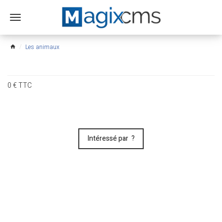
Ouvrir
le
menu
Les animaux
home
0
€
TTC
Intéressé par ?