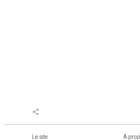
share
Le site
À pro