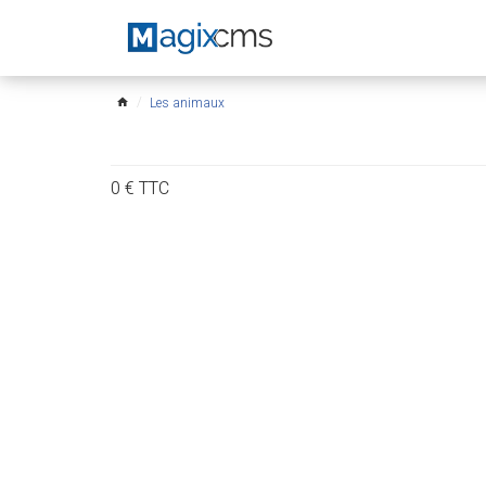
Les animaux
home
0
€
TTC