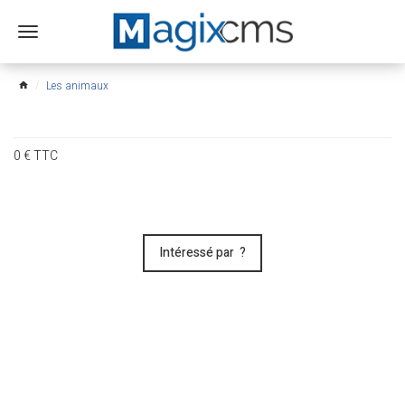
Ouvrir
le
menu
Les animaux
home
0
€
TTC
Intéressé par ?