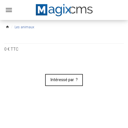
Ouvrir
le
menu
Les animaux
home
0
€
TTC
Intéressé par ?