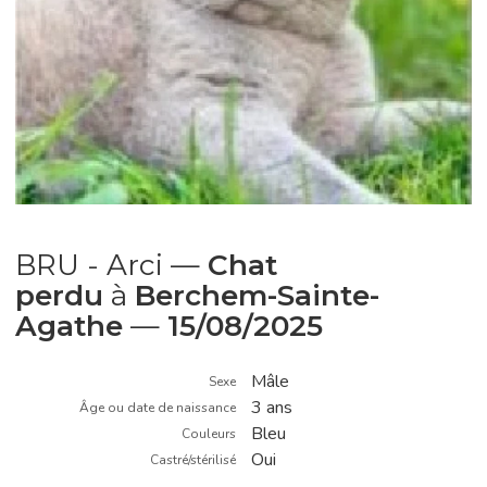
BRU - Arci —
Chat
perdu
à
Berchem-Sainte-
Agathe
—
15/08/2025
Mâle
Sexe
3 ans
Âge ou date de naissance
Bleu
Couleurs
Oui
Castré/stérilisé