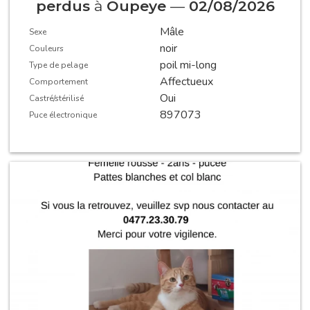
perdus
à
Oupeye
—
02/08/2026
Mâle
Sexe
noir
Couleurs
poil mi-long
Type de pelage
Affectueux
Comportement
Oui
Castré/stérilisé
897073
Puce électronique