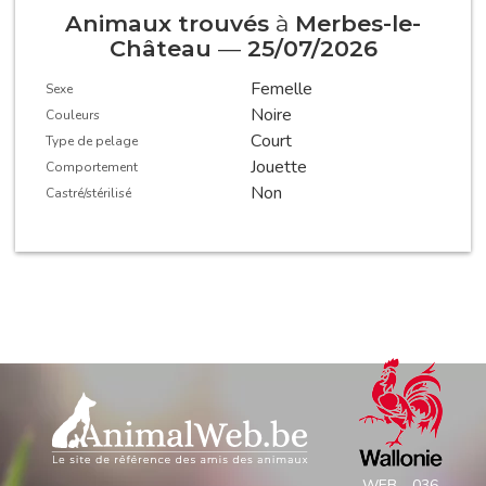
Animaux trouvés
à
Merbes-le-
Château
—
25/07/2026
Femelle
Sexe
Noire
Couleurs
Court
Type de pelage
Jouette
Comportement
Non
Castré/stérilisé
WEB - 036