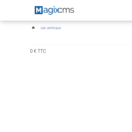
Les animaux
home
0
€
TTC