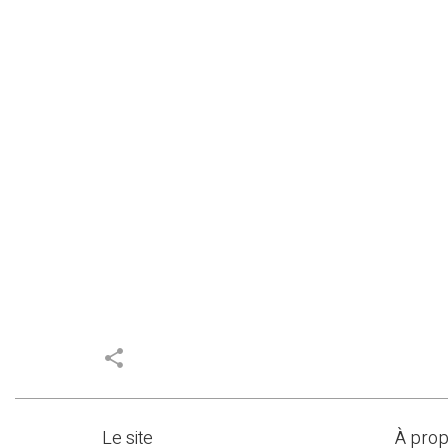
share
Le site
À pro