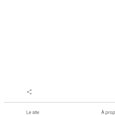
share
Le site
À pro