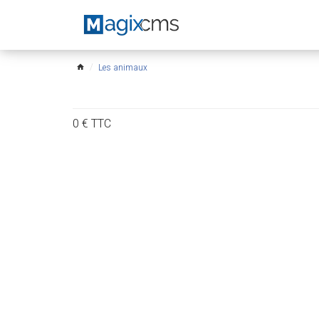
Les animaux
home
0
€
TTC