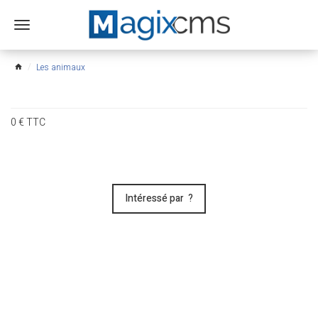
Ouvrir
le
menu
Les animaux
home
0
€
TTC
Intéressé par ?