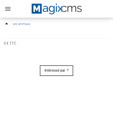
Ouvrir
le
menu
Les animaux
home
0
€
TTC
Intéressé par ?