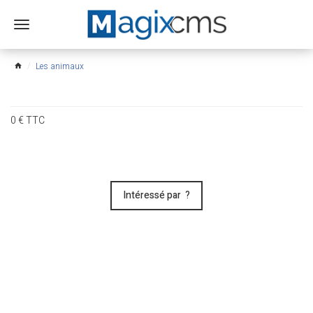
Ouvrir
le
menu
Les animaux
home
0
€
TTC
Intéressé par ?