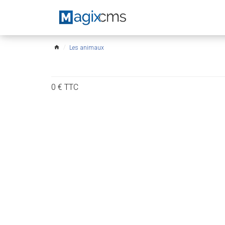
Les animaux
home
0
€
TTC