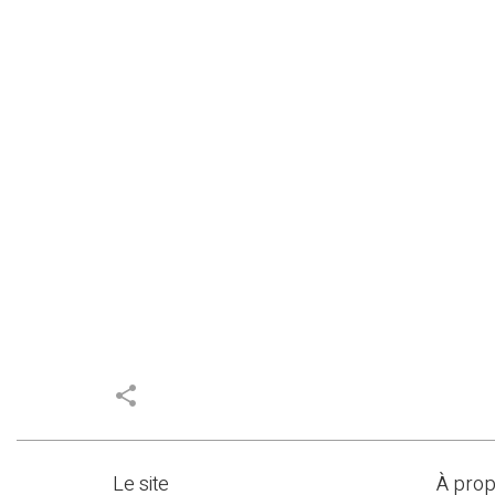
share
Le site
À pro