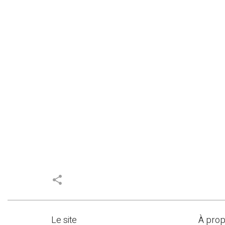
share
Le site
À pro