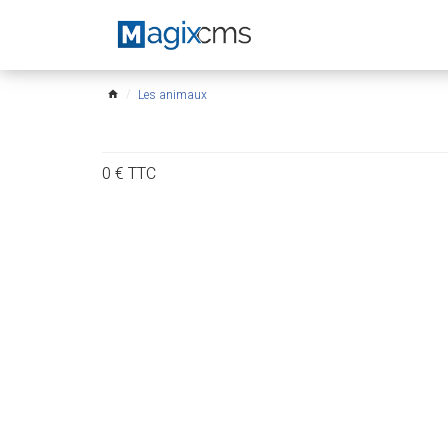
Les animaux
home
0
€
TTC