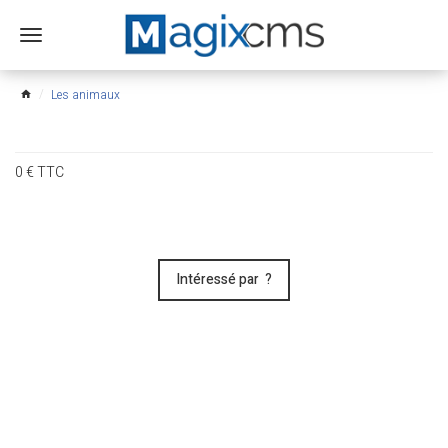
Ouvrir
le
menu
Les animaux
home
0
€
TTC
Intéressé par ?