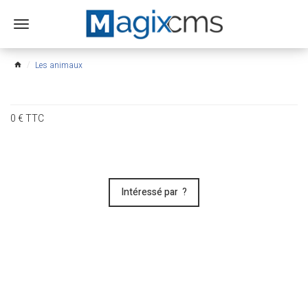
Ouvrir
le
menu
Les animaux
home
0
€
TTC
Intéressé par ?