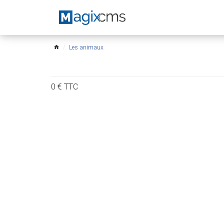
Les animaux
home
0
€
TTC