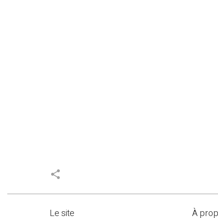
share
Le site
À pro