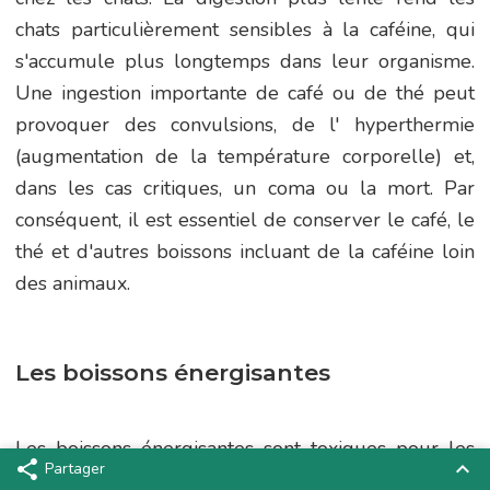
chats particulièrement sensibles à la caféine, qui
s'accumule plus longtemps dans leur organisme.
Une ingestion importante de café ou de thé peut
provoquer des convulsions, de l' hyperthermie
(augmentation de la température corporelle) et,
dans les cas critiques, un coma ou la mort. Par
conséquent, il est essentiel de conserver le café, le
thé et d'autres boissons incluant de la caféine loin
des animaux.
Les boissons énergisantes
Les boissons énergisantes sont toxiques pour les
Partager
chats principalement en raison de leur teneur
Facebook
Twitter
Linkedin
Pinterest