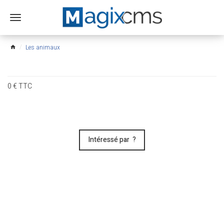
Ouvrir
le
menu
Les animaux
home
0
€
TTC
Intéressé par ?