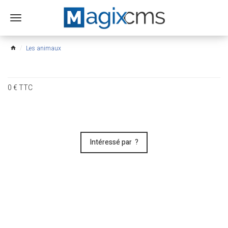
Ouvrir
le
menu
Les animaux
home
0
€
TTC
Intéressé par ?