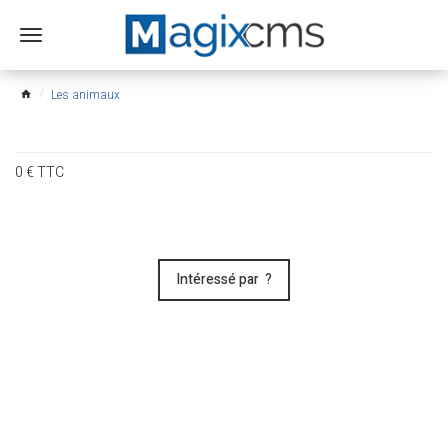
Ouvrir
le
menu
Les animaux
home
0
€
TTC
Intéressé par ?