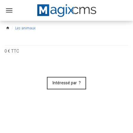
Ouvrir
le
menu
Les animaux
home
0
€
TTC
Intéressé par ?