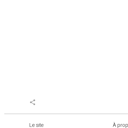
share
Le site
À pro