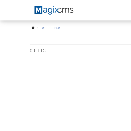
Les animaux
home
0
€
TTC