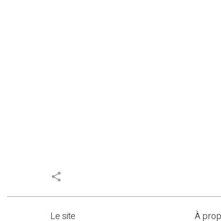
share
Le site
À pro