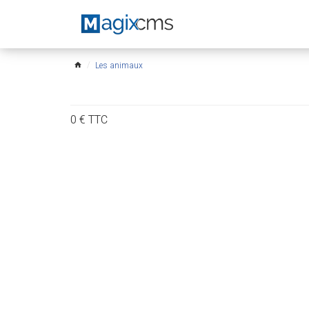
Les animaux
home
0
€
TTC