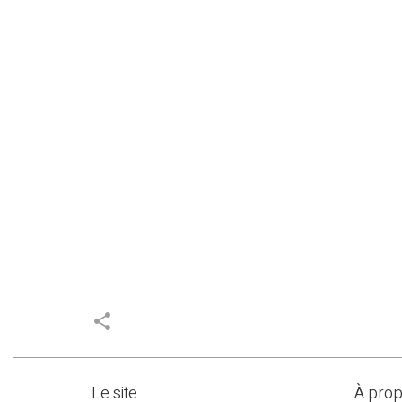
share
Le site
À pro