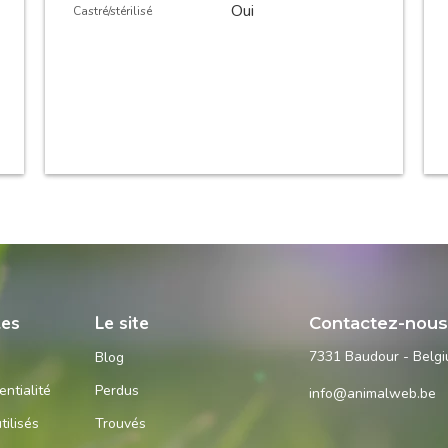
Oui
Castré/stérilisé
les
Le site
Contactez-nou
7331 Baudour - Belg
Blog
entialité
Perdus
info@animalweb.be
tilisés
Trouvés