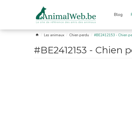
Blog
Passer
le
menu
s
Garde
Les
Astro
Liens
FAQ
Les animaux
Chien perdu
#BE2412153 - Chien p
fuges
et
races
soins
#BE2412153 - Chien 