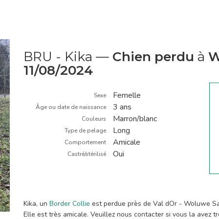
BRU - Kika —
Chien perdu
à
W
11/08/2024
Femelle
Sexe
3 ans
Âge ou date de naissance
Marron/blanc
Couleurs
Long
Type de pelage
Amicale
Comportement
Oui
Castré/stérilisé
Kika, un
Border Collie
est perdue près de Val dOr - Woluwe Sai
Elle est très amicale. Veuillez nous contacter si vous la avez