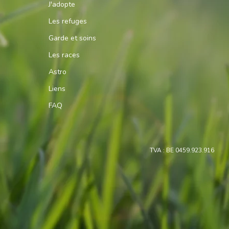
J'adopte
Les refuges
Garde et soins
Les races
Astro
Liens
FAQ
TVA : BE 0459.923.916