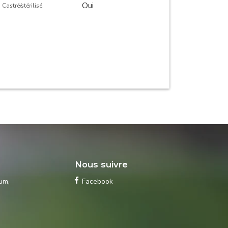
Oui
Castré/stérilisé
s
Nous suivre
ium
,
Facebook