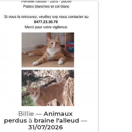
Billie —
Animaux
Bi
perdus
à
braine l'alleud
—
p
31/07/2026