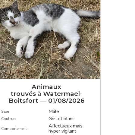
Animaux
Animau
trouvés
à
Watermael-
Ch
Boitsfort
—
01/08/2026
Sexe
Mâle
Sexe
Couleurs
Gris et blanc
Couleurs
Type de pe
Affectueux mais
Comportem
Comportement
hyper vigilant
Castré/stéril