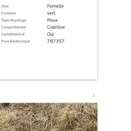
Femelle
Sexe
Sexe
vert
Couleurs
Couleurs
Roux
Type de pelage
Type de pe
Craintive
Comportement
Comportem
Oui
Castré/stérilisé
Castré/stéril
787357
Puce électronique
Puce électr