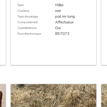
Mâle
Sexe
noir
Couleurs
poil mi-long
Type de pelage
Affectueux
Comportement
Oui
Castré/stérilisé
897073
Puce électronique