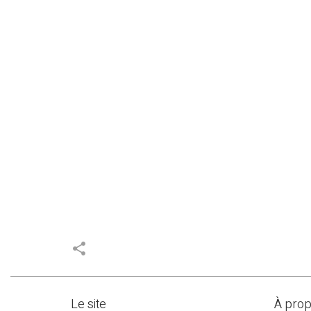
share
Le site
À pro