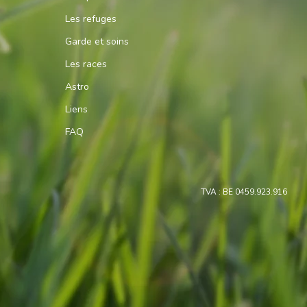
Les refuges
Garde et soins
Les races
Astro
Liens
FAQ
TVA : BE 0459.923.916