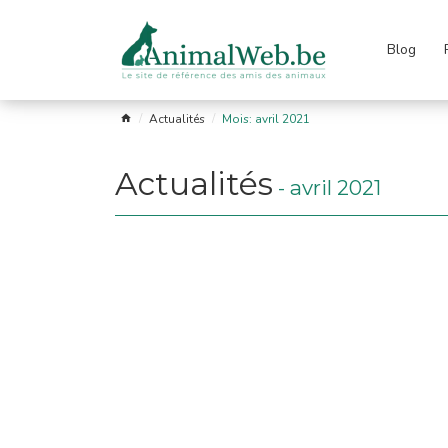
Blog
Passer
le
menu
s
Garde
Les
Astro
Liens
FAQ
Actualités
Mois: avril 2021
fuges
et
races
soins
Actualités
-
avril 2021