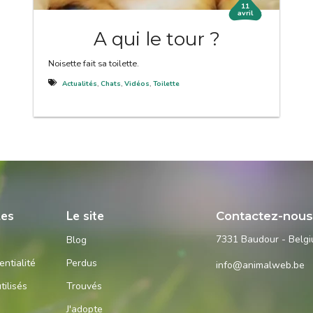
11
avril
A qui le tour ?
Noisette fait sa toilette.
Actualités
,
Chats
,
Vidéos
,
Toilette
les
Le site
Contactez-nou
7331 Baudour - Belg
Blog
entialité
Perdus
info@animalweb.be
tilisés
Trouvés
J'adopte