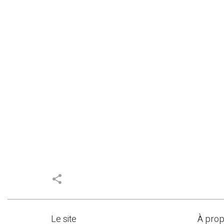
share
Le site
À pro