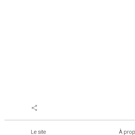
share
Le site
À pro