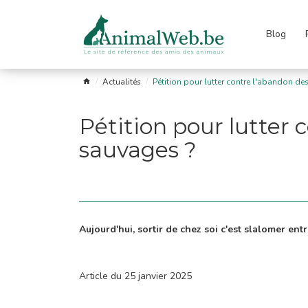
Blog
Passer
le
menu
s
Garde
Les
Astro
Liens
FAQ
Actualités
Pétition pour lutter contre l'abandon de
fuges
et
races
soins
Pétition pour lutter 
sauvages ?
Aujourd'hui, sortir de chez soi c'est slalomer en
Article du 25 janvier 2025