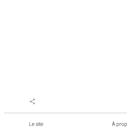
share
Le site
À pro