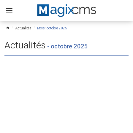
Ouvrir
le
menu
Actualités
Mois: octobre 2025
home
Actualités
-
octobre 2025