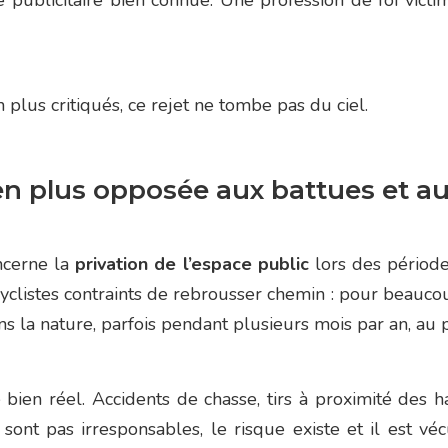
ublicitaire bien connue. Une profession de foi victim
 plus critiqués, ce rejet ne tombe pas du ciel.
en plus opposée aux battues et a
oncerne la
privation de l’espace public
lors des périodes
yclistes contraints de rebrousser chemin : pour beaucou
s la nature, parfois pendant plusieurs mois par an, au pr
 bien réel. Accidents de chasse, tirs à proximité des h
 sont pas irresponsables, le risque existe et il est