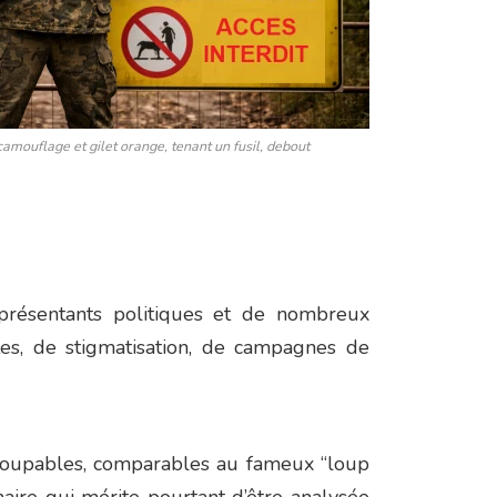
amouflage et gilet orange, tenant un fusil, debout
eprésentants politiques et de nombreux
tes, de stigmatisation, de campagnes de
coupables, comparables au fameux “loup