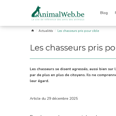
Blog
Passer
le
menu
s
Garde
Les
Astro
Liens
FAQ
Actualités
Les chasseurs pris pour cible
fuges
et
races
soins
Les chasseurs pris po
Les chasseurs se disent agressés, aussi bien sur l
par de plus en plus de citoyens. Ils ne comprennen
leur égard.
Article du 29 décembre 2025