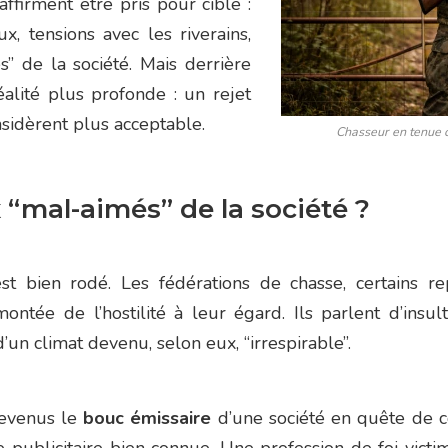
ffirment être pris pour cible :
ux, tensions avec les riverains,
” de la société. Mais derrière
éalité plus profonde : un rejet
nsidèrent plus acceptable.
Chasseur en tenue c
“mal-aimés” de la société ?
est bien rodé. Les fédérations de chasse, certains r
ée de l’hostilité à leur égard. Ils parlent d’insul
’un climat devenu, selon eux, “irrespirable”.
devenus le
bouc émissaire
d’une société en quête de 