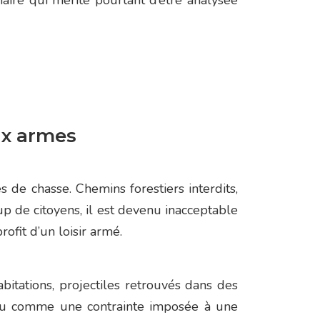
aire qui mérite pourtant d’être analysée
ux armes
 de chasse. Chemins forestiers interdits,
p de citoyens, il est devenu inacceptable
ofit d’un loisir armé.
abitations, projectiles retrouvés dans des
 vécu comme une contrainte imposée à une