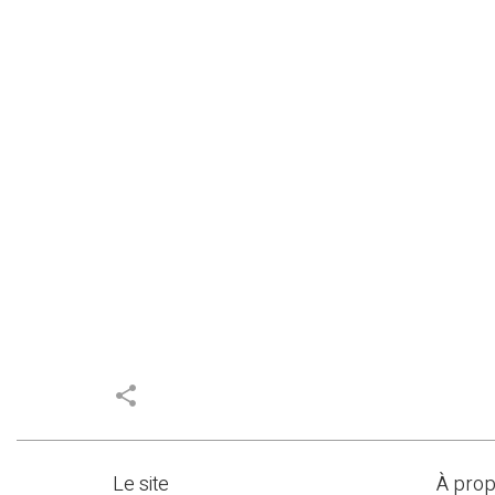
share
Le site
À pro