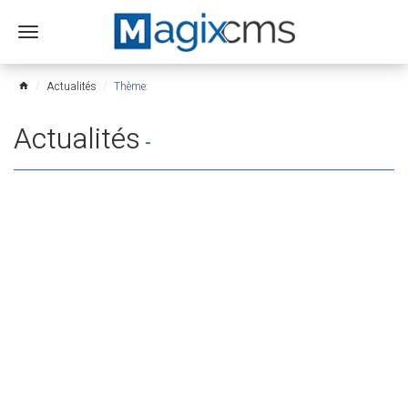
Ouvrir
le
menu
Actualités
Thème:
home
Actualités
-