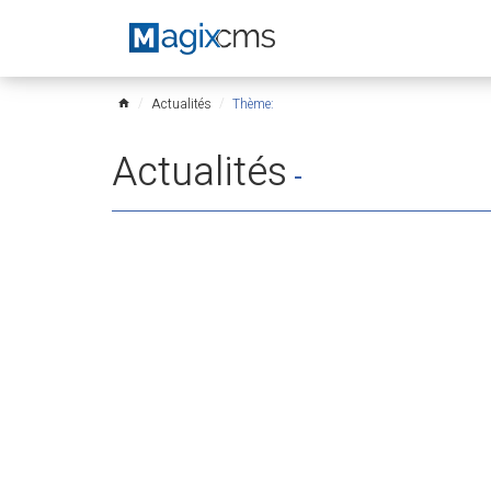
Actualités
Thème:
home
Actualités
-