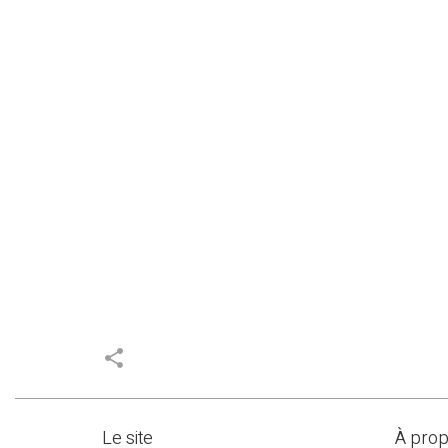
share
Le site
À pro